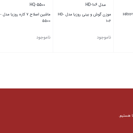
موزن گوش و بینی روزیا مدل HD-
ماشین اص
5500
106
ناموجود
ناموجود
بستن
بستن