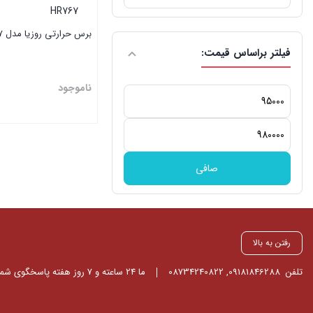
برای:
برس حرارتی روزیا مدل HR767
فیلتر براساس قیمت:
ناموجود
حداقل
قیمت
حداكثر
بستن
قيمت
صافی
رفتن به بالا
تلفن
09181846288
,
08734240822
ما 24 ساعته و 7 روز هفته پاسخگوی شما هستیم.