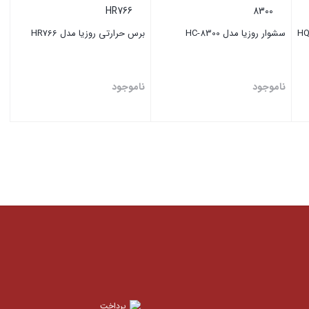
لاح ۷ کاره روزیا مدل HQ-
سشوار روزیا مدل HC-8300
برس حرارتی روزیا مدل HR766
ناموجود
ناموجود
بستن
بستن