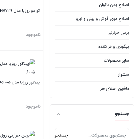
اصلاح بدن بانوان
اتو مو روزیا مدل HR739
اصلاح موی گوش و بینی و ابرو
برس حرارتی
ناموجود
بیگودی و فر کننده
بستن
سایر محصولات
سشوار
اپیلاتور روزیا مدل HB-6005
ماشین اصلاح سر
ماشین اصلاح صورت
ناموجود
جستجو
بستن
جستجو
جستجو