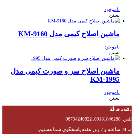
ناموجود
بستن
ماشین اصلاح کیمی مدل KM-9160
ناموجود
بستن
ماشین اصلاح سر و صورت کیمی مدل
KM-1995
ناموجود
بستن
رفتن به بالا
تلفن
09181846288
,
08734240822
ما 24 ساعته و 7 روز هفته پاسخگوی شما هستیم.