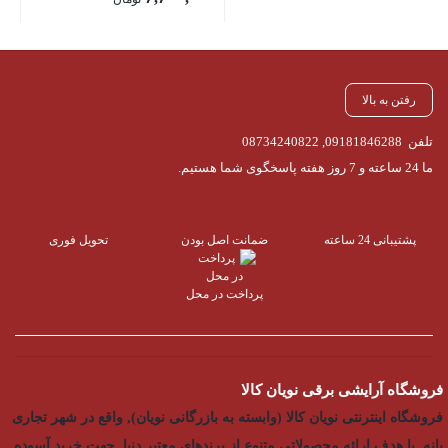
۶,۷۰۰,۰۰۰ تومان
قیمت
بود.
فعلی:
۶,۶۰۰,۰۰۰ تومان.
رفتن به بالا
تلفن
09181846288
,
08734240822
ما 24 ساعته و 7 روز هفته پاسخگوی شما هستیم.
پشتیبانی 24 ساعته
ضمانت اصل بودن
تحویل فوری
پرداخت در محل
فروشگاه آرایشی برقی نویان کالا
فروشگاه اینترنتی نویان کالا (وابسته به بازرگانی نویان), واقع در شهر تجاری
بانه, با هدف ارائه محصولاتی متنوع از برندهای معتبر دنیا, جهت خرید آسوده