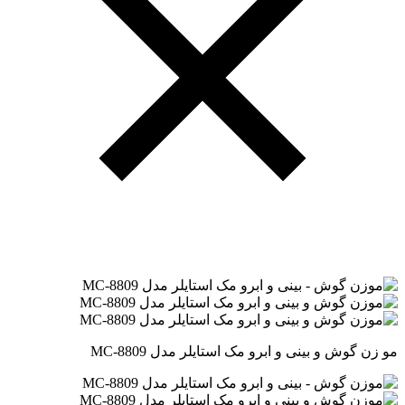
مو زن گوش و بینی و ابرو مک استایلر مدل MC-8809