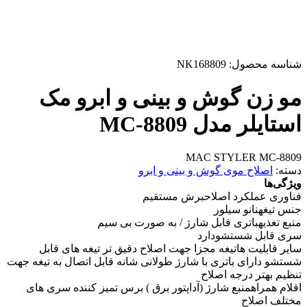
شناسه محصول:
NK168809
مو زن گوش و بینی و ابرو مک
استایلر مدل MC-8809
MAC STYLER MC-8809
دسته:
اصلاح موی گوش و بینی و ابرو
ویژگی‌ها
فناوری عملکرد اصلاح
برش مستقیم
جنس تیغه
نانو سیلور
منبع تغذیه
باتری قابل شارژ / به صورت بی سیم
سری قابل شستشو
دارد
سایر قابلیت ها
تیغه مجزا جهت اصلاح دقیق تر تیغه های قابل
شستشو دارای باتری با شارژ طولانی شانه قابل اتصال به تیغه جهت
تنظیم بهتر درجه اصلاح
اقلام همراه
منبع شارژ (آداپتور برق ) برس تمیز کننده سری های
مختلف اصلاح