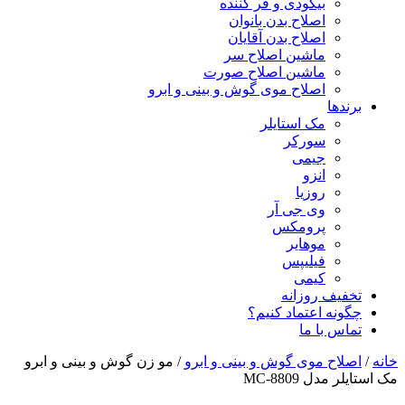
بیگودی و فر کننده
اصلاح بدن بانوان
اصلاح بدن آقایان
ماشین اصلاح سر
ماشین اصلاح صورت
اصلاح موی گوش و بینی و ابرو
برندها
مک استایلر
سورکر
جیمی
انزو
روزیا
وی جی آر
پرومکس
موهایر
فیلیپس
کیمی
تخفیف روزانه
چگونه اعتماد کنیم؟
تماس با ما
خانه
/
اصلاح موی گوش و بینی و ابرو
/ مو زن گوش و بینی و ابرو
مک استایلر مدل MC-8809