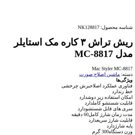
شناسه محصول:
NK128817
ریش تراش ۳ کاره مک استایلر
مدل MC-8817
Mac Styler MC-8817
دسته:
ماشین اصلاح صورت
ویژگی‌ها
فناوری عملکرد اصلاح
برش چرخشی
خط زن
دارد
امکان استفاده زیر دوش
دارد
قابلیت شستشو کامل
دارد
سری های قابل شستشو
دارد
مدت زمان شارژ کامل
60 دقیقه
قابلیت شارژ سریع
دارد
پایه شارژ
دارد
وزن دستگاه
300 گرم