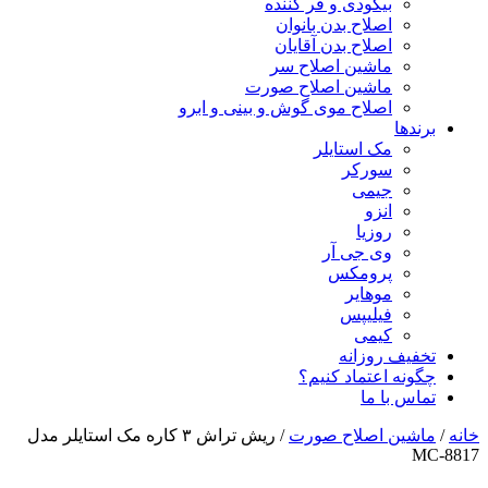
بیگودی و فر کننده
اصلاح بدن بانوان
اصلاح بدن آقایان
ماشین اصلاح سر
ماشین اصلاح صورت
اصلاح موی گوش و بینی و ابرو
برندها
مک استایلر
سورکر
جیمی
انزو
روزیا
وی جی آر
پرومکس
موهایر
فیلیپس
کیمی
تخفیف روزانه
چگونه اعتماد کنیم؟
تماس با ما
خانه
/
ماشین اصلاح صورت
/ ریش تراش ۳ کاره مک استایلر مدل
MC-8817