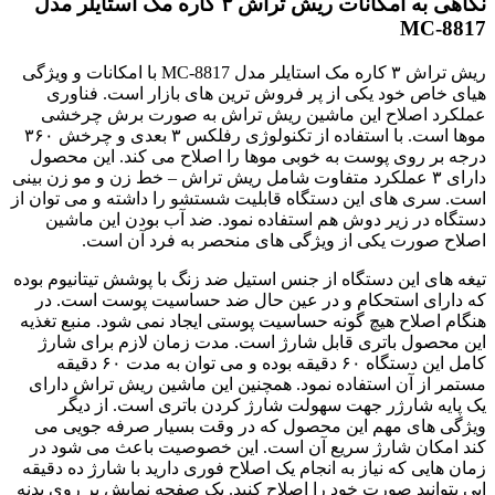
نگاهی به امکانات ریش تراش ۳ کاره مک استایلر مدل
MC-8817
ریش تراش ۳ کاره مک استایلر مدل MC-8817 با امکانات و ویژگی
هیای خاص خود یکی از پر فروش ترین های بازار است. فناوری
عملکرد اصلاح این ماشین ریش تراش به صورت برش چرخشی
موها است. با استفاده از تکنولوژی رفلکس ۳ بعدی و چرخش ۳۶۰
درجه بر روی پوست به خوبی موها را اصلاح می کند. این محصول
دارای ۳ عملکرد متفاوت شامل ریش تراش – خط زن و مو زن بینی
است. سری های این دستگاه قابلیت شستشو را داشته و می توان از
دستگاه در زیر دوش هم استفاده نمود. ضد آب بودن این ماشین
اصلاح صورت یکی از ویژگی های منحصر به فرد آن است.
تیغه های این دستگاه از جنس استیل ضد زنگ با پوشش تیتانیوم بوده
که دارای استحکام و در عین حال ضد حساسیت پوست است. در
هنگام اصلاح هیچ گونه حساسیت پوستی ایجاد نمی شود. منبع تغذیه
این محصول باتری قابل شارژ است. مدت زمان لازم برای شارژ
کامل این دستگاه ۶۰ دقیقه بوده و می توان به مدت ۶۰ دقیقه
مستمر از آن استفاده نمود. همچنین این ماشین ریش تراش دارای
یک پایه شارژر جهت سهولت شارژ کردن باتری است. از دیگر
ویژگی های مهم این محصول که در وقت بسیار صرفه جویی می
کند امکان شارژ سریع آن است. این خصوصیت باعث می شود در
زمان هایی که نیاز به انجام یک اصلاح فوری دارید با شارژ ده دقیقه
ایی بتوانید صورت خود را اصلاح کنید. یک صفحه نمایش بر روی بدنه