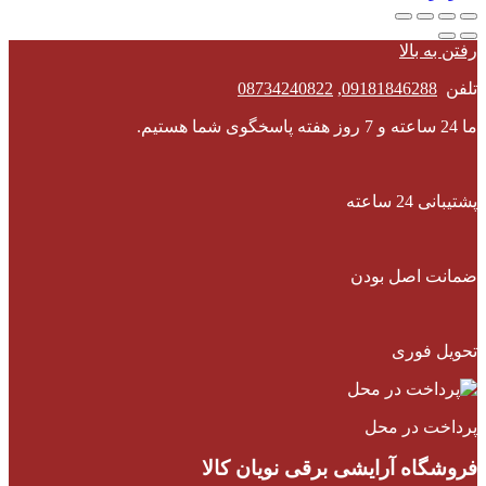
رفتن به بالا
تلفن
09181846288
,
08734240822
ما 24 ساعته و 7 روز هفته پاسخگوی شما هستیم.
پشتیبانی 24 ساعته
ضمانت اصل بودن
تحویل فوری
پرداخت در محل
فروشگاه آرایشی برقی نویان کالا