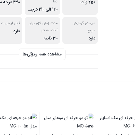
دما
250 وات
120 الی 210 درجه سانتی گراد
سیستم گرمابش
مدت زمان لازم برای
قفل ایمنی ص
سریع
آماده به کار
دارد
دارد
30 ثانیه
مشاهده همه ویژگی‌ها