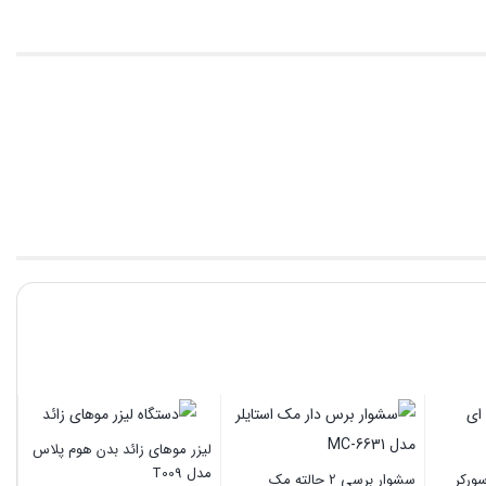
سش
50
لیزر موهای زائد بدن هوم پلاس
مدل T009
ورکر
سشوار برسی 2 حالته مک