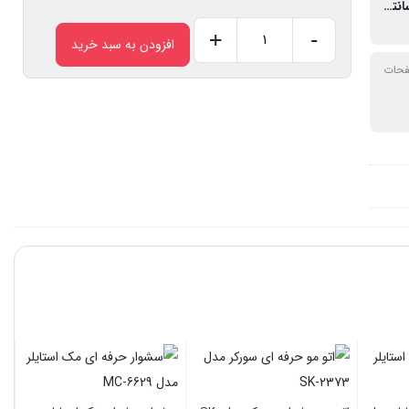
230 درجه سانتی گراد
+
-
افزودن به سبد خرید
اتو
فحات
مو
و
سشوار
حرفه
ای
مک
استایلر
مدل
MC-
52B
عدد
سش
11