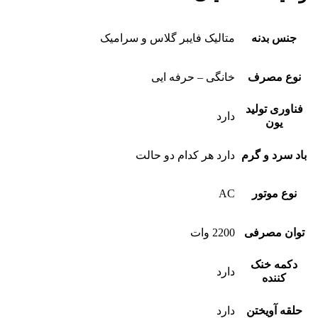
جنس بدنه
متالیک فایبر گلاس و سرامیک
نوع مصرف
خانگی – حرفه ایی
فناوری تولید
دارد
یون
باد سرد و گرم
دارد هر کدام دو حالت
نوع موتور
AC
توان مصرفی
2200 وات
دکمه خنک
دارد
کننده
حلقه آویختن
دارد