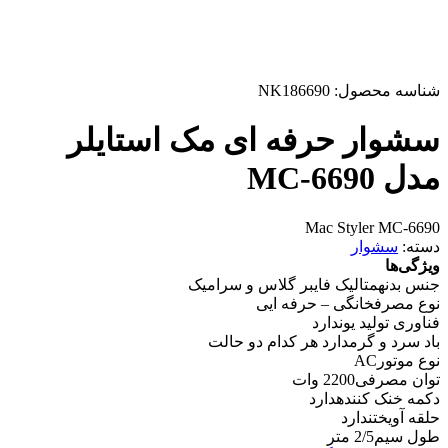
شناسه محصول:
NK186690
سشوار حرفه ای مک استایلر
مدل MC-6690
Mac Styler MC-6690
دسته:
سشوار
ویژگی‌ها
جنس بدنه
متالیک فایبر گلاس و سرامیک
نوع مصرف
خانگی – حرفه ایی
فناوری تولید یون
دارد
باد سرد و گرم
دارد هر کدام دو حالت
نوع موتور
AC
توان مصرفی
2200 وات
دکمه خنک کننده
دارد
حلقه آویختن
دارد
طول سیم
2/5 متر