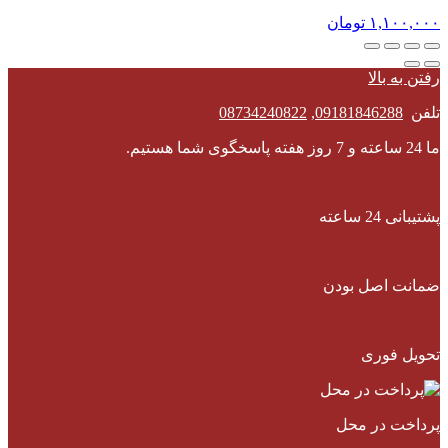
۱,۱۰۰,۰۰۰
تومان
رفتن به بالا
تلفن
09181846288
,
08734240822
ما 24 ساعته و 7 روز هفته پاسخگوی شما هستیم.
پشتیبانی 24 ساعته
ضمانت اصل بودن
تحویل فوری
پرداخت در محل