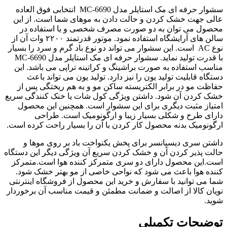
سشوار حرفه ای مک استایلر مدل MC-6690 انتخابی فوق العاده
عالی جهت خشک کردن و حالت دادن به موهای شما است. از این
محصول می توان به دو صورت مصرف شخصی و یا استفاده در
سالن های آرایشگاه استفاده نمود. موتور قدرتمند ۲۲۰۰ وات آن از
نوع AC است. این سشوار می تواند دو نوع باد گرم و سرد را بسیار
با قدرت تولید نماید. سشوار حرفه ای مک استایلر مدل MC-6690
مناسب استفاده به صورت براشینگ و کراتینه تراپی می باشد. این
دستگاه قابلیت تولید یون را نیز دارد. تولید یون می تواند باعث
حفاظت مو در برابر الکتریسته ساکن مو و به هم ریختگی پس از
خشک کردن آن شود. داشتن ویژگی کول شات یا خنک کنندگی سریع
امتیاز مثبت دیگری برای این سشوار است. همچنین این محصول
دارای طرح و شکلی بسیار زیبا و ارگونومیک است. طراحی
ارگونومیک بدنه محصول کار کردن با آن را بسیار راحت کرده است.
داشتن سری دیسپانسر برای پخش یکنواخت باد بر روی موها و
حالت پذیر کردن آن و خشک کردن سریع آن ویژگی دیگر این دستگاه
است.این محصول دارای دو سری متمرکز کننده هوا است.متمرکز
کننده هوا باعث می شود که نواحی خاصی از مو بهتر خشک شود.
شما می توانید با سفارش و خرید این محصول از فروشگاه اینترنتی
نویان کالا از اصالت و ضمانت مطمئن و قیمت مناسب آن برخوردار
شوید.
توضیحات تکمیلی