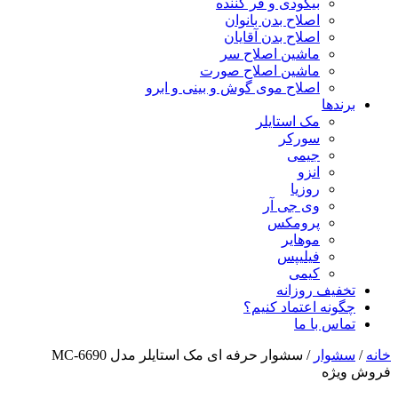
بیگودی و فر کننده
اصلاح بدن بانوان
اصلاح بدن آقایان
ماشین اصلاح سر
ماشین اصلاح صورت
اصلاح موی گوش و بینی و ابرو
برندها
مک استایلر
سورکر
جیمی
انزو
روزیا
وی جی آر
پرومکس
موهایر
فیلیپس
کیمی
تخفیف روزانه
چگونه اعتماد کنیم؟
تماس با ما
خانه
/
سشوار
/ سشوار حرفه ای مک استایلر مدل MC-6690
فروش ویژه